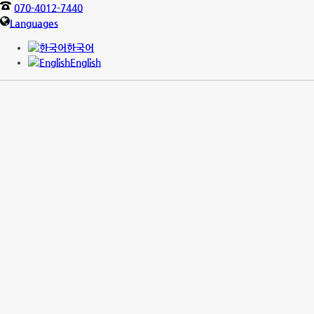
070-4012-7440
Languages
한국어
English