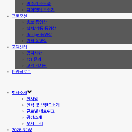
빙수기 소모품
다이렉터 온수기
프로모션
홍보 동영상
설치/작동 동영상
Recipe 동영상
기타 동영상
고객센터
공지사항
1:1 문의
고객 게시판
E-카달로그
회사소개
인사말
연혁 및 브랜드소개
글로벌 네트워크
공장소개
오시는 길
2026 NEW