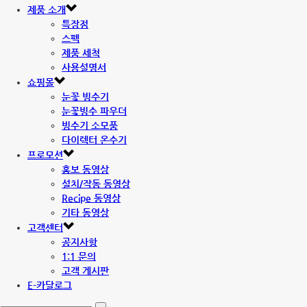
제품 소개
특장점
스펙
제품 세척
사용설명서
쇼핑몰
눈꽃 빙수기
눈꽃빙수 파우더
빙수기 소모품
다이렉터 온수기
프로모션
홍보 동영상
설치/작동 동영상
Recipe 동영상
기타 동영상
고객센터
공지사항
1:1 문의
고객 게시판
E-카달로그