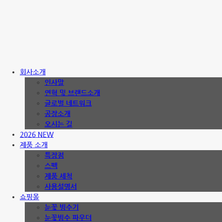
회사소개
인사말
연혁 및 브랜드소개
글로벌 네트워크
공장소개
오시는 길
2026 NEW
제품 소개
특장점
스펙
제품 세척
사용설명서
쇼핑몰
눈꽃 빙수기
눈꽃빙수 파우더